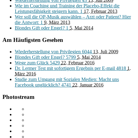
Wiederherstellung von Privilegien
43
13. Juli 2009
Wie im Coaching und Training der Placebo-Effekt die
Leistungsfähigkeit steigern kann.
1
17. Februar 2013
Wer soll die OP-Musik auswählen – Arzt oder Patient? Hier
die Antwort:
1
9. März 2013
Blondes Gift oder Engel ?
1
5. Mai 2014
Am Häufigsten Gesehen
Wiederherstellung von Privilegien
6044
13. Juli 2009
Blondes Gift oder Engel ?
5799
5. Mai 2014
Wege zum Glück
5429
22. Februar 2016
Dr. Lermer Test mit sofortigem Ergebnis per E-mail
4818
1.
März 2016
Studie zum Umgang mit Sozialen Medien: Macht uns
Facebook unglücklich?
4741
22. Januar 2016
Photostream