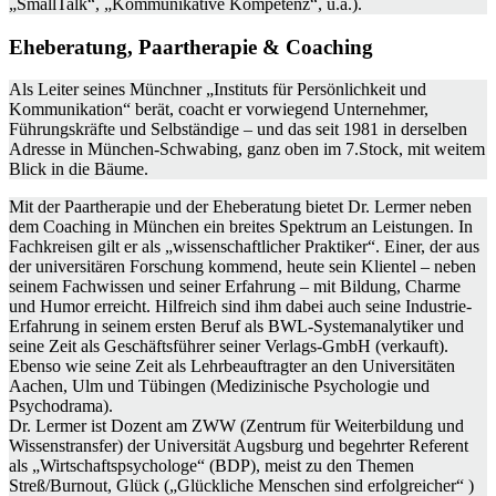
„SmallTalk“, „Kommunikative Kompetenz“, u.a.).
Eheberatung, Paartherapie & Coaching
Als Leiter seines Münchner „Instituts für Persönlichkeit und
Kommunikation“ berät, coacht er vorwiegend Unternehmer,
Führungskräfte und Selbständige – und das seit 1981 in derselben
Adresse in München-Schwabing, ganz oben im 7.Stock, mit weitem
Blick in die Bäume.
Mit der Paartherapie und der Eheberatung bietet Dr. Lermer neben
dem Coaching in München ein breites Spektrum an Leistungen. In
Fachkreisen gilt er als „wissenschaftlicher Praktiker“. Einer, der aus
der universitären Forschung kommend, heute sein Klientel – neben
seinem Fachwissen und seiner Erfahrung – mit Bildung, Charme
und Humor erreicht. Hilfreich sind ihm dabei auch seine Industrie-
Erfahrung in seinem ersten Beruf als BWL-Systemanalytiker und
seine Zeit als Geschäftsführer seiner Verlags-GmbH (verkauft).
Ebenso wie seine Zeit als Lehrbeauftragter an den Universitäten
Aachen, Ulm und Tübingen (Medizinische Psychologie und
Psychodrama).
Dr. Lermer ist Dozent am ZWW (Zentrum für Weiterbildung und
Wissenstransfer) der Universität Augsburg und begehrter Referent
als „Wirtschaftspsychologe“ (BDP), meist zu den Themen
Streß/Burnout, Glück („Glückliche Menschen sind erfolgreicher“ )