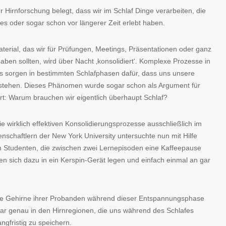
er Hirnforschung belegt, dass wir im Schlaf Dinge verarbeiten, die
s oder sogar schon vor längerer Zeit erlebt haben.
terial, das wir für Prüfungen, Meetings, Präsentationen oder ganz
ben sollten, wird über Nacht ‚konsolidiert‘. Komplexe Prozesse in
 sorgen in bestimmten Schlafphasen dafür, dass uns unsere
 stehen. Dieses Phänomen wurde sogar schon als Argument für
rt: Warum brauchen wir eigentlich überhaupt Schlaf?
e wirklich effektiven Konsolidierungsprozesse ausschließlich im
nschaftlern der New York University untersuchte nun mit Hilfe
n Studenten, die zwischen zwei Lernepisoden eine Kaffeepause
en sich dazu in ein Kerspin-Gerät legen und einfach einmal an gar
s die Gehirne ihrer Probanden während dieser Entspannungsphase
 zwar genau in den Hirnregionen, die uns während des Schlafes
gfristig zu speichern.