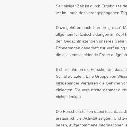
Seit einiger Zeit ist durch Ergebnisse d
wir im Laufe des vorangegangenen Tage
Dazu gehören auch ‚Lernereignisse‘: Ma
allgemein für Entscheidungen im Kopf ha
den Gedächtniszentren unseres Gehirns
Erinnerungen dauerhaft zur Verfügung
die alles entscheidende Frage aufgefüh
Bisher nahmen die Forscher an, dass di
Schlaf ablaufen. Eine Gruppe von Wisse
bildgebender Verfahren die Gehirne vo
einlegten. Die Versuchsteilnehmer durft
nichts denken.
Die Forscher stellten dabei fest, das
erstaunlich viel Aktivität zeigten. Und
helfen, aufgenommene Informationen lan