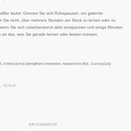
aftler lautet: Gönnen Sie sich Ruhepausen, um gelernte
n Sie nicht, über mehrere Stunden am Stück zu lernen oder zu
n, wenn Sie sich zwischendurch aktiv entspannen und einige Minuten
s an das, was Sie gerade lernen oder leisten müssen.
ScienceDaily
). A mind at rest strengthens memories, researchers find.
G
,
SCHLAF
IHR KOMMENTAR