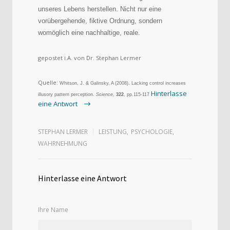
unseres Lebens herstellen. Nicht nur eine
vorübergehende, fiktive Ordnung, sondern
womöglich eine nachhaltige, reale.
gepostet i.A. von Dr. Stephan Lermer
Quelle:
Whitson, J. & Galinsky, A (2008). Lacking control increases
Hinterlasse
illusory pattern perception.
Science
,
322
, pp.115-117
eine Antwort
STEPHAN LERMER
LEISTUNG
,
PSYCHOLOGIE
,
WAHRNEHMUNG
Hinterlasse eine Antwort
Ihre Name