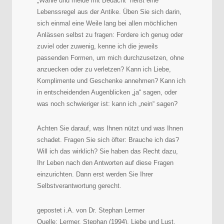
„Wähle und meide mit Bedacht“ heißt eine
Lebenssregel aus der Antike. Üben Sie sich darin,
sich einmal eine Weile lang bei allen möchlichen
Anlässen selbst zu fragen: Fordere ich genug oder
zuviel oder zuwenig, kenne ich die jeweils
passenden Formen, um mich durchzusetzen, ohne
anzuecken oder zu verletzen? Kann ich Liebe,
Komplimente und Geschenke annehmen? Kann ich
in entscheidenden Augenblicken „ja“ sagen, oder
was noch schwieriger ist: kann ich „nein“ sagen?
Achten Sie darauf, was Ihnen nützt und was Ihnen
schadet. Fragen Sie sich öfter: Brauche ich das?
Will ich das wirklich? Sie haben das Recht dazu,
Ihr Leben nach den Antworten auf diese Fragen
einzurichten. Dann erst werden Sie Ihrer
Selbstverantwortung gerecht.
gepostet i.A. von Dr. Stephan Lermer
Quelle: Lermer, Stephan (1994). Liebe und Lust.