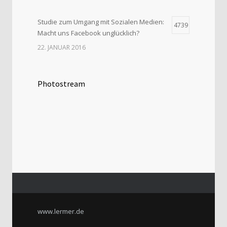
Studie zum Umgang mit Sozialen Medien:
4739
Macht uns Facebook unglücklich?
22. JANUAR 2016
Photostream
www.lermer.de