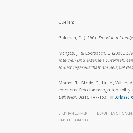
Quellen:
Goleman, D. (1996).
Emotional Intelli
Menges, J., & Ebersbach, L. (2008
).
Die
internen und externen Unternehmens
Industriegesellschaft am Beispiel d
Momm, T., Blickle, G., Liu, Y., Wihler, A
emotions: Emotion recognition ability 
Behavior, 36
(1), 147-163.
Hinterlasse 
STEPHAN LERMER
BERUF
,
EMOTIONEN
,
UNCATEGORIZED