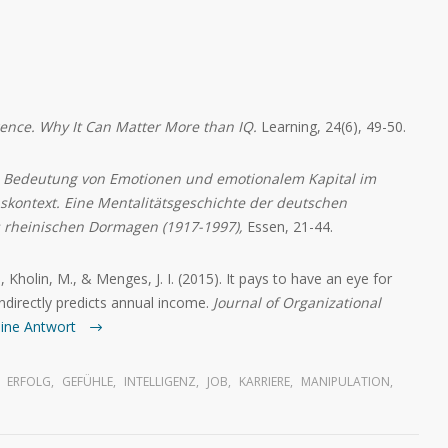
gence. Why It Can Matter More than IQ.
Learning, 24(6), 49-50.
 Bedeutung von Emotionen und emotionalem Kapital im
kontext. Eine Mentalitätsgeschichte der deutschen
es rheinischen Dormagen (1917-1997)
,
Essen, 21-44.
., Kholin, M., & Menges, J. I. (2015). It pays to have an eye for
indirectly predicts annual income.
Journal of Organizational
eine Antwort
ERFOLG
,
GEFÜHLE
,
INTELLIGENZ
,
JOB
,
KARRIERE
,
MANIPULATION
,