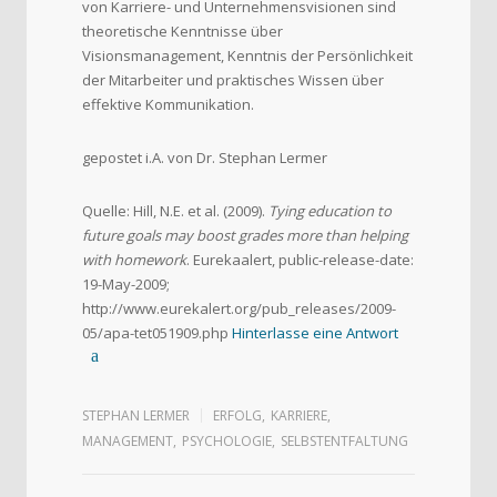
von Karriere- und Unternehmensvisionen sind
theoretische Kenntnisse über
Visionsmanagement, Kenntnis der Persönlichkeit
der Mitarbeiter und praktisches Wissen über
effektive Kommunikation.
gepostet i.A. von Dr. Stephan Lermer
Quelle: Hill, N.E. et al. (2009).
Tying education to
future goals may boost grades more than helping
with homework
. Eurekaalert, public-release-date:
19-May-2009;
http://www.eurekalert.org/pub_releases/2009-
05/apa-tet051909.php
Hinterlasse eine Antwort
STEPHAN LERMER
ERFOLG
,
KARRIERE
,
MANAGEMENT
,
PSYCHOLOGIE
,
SELBSTENTFALTUNG