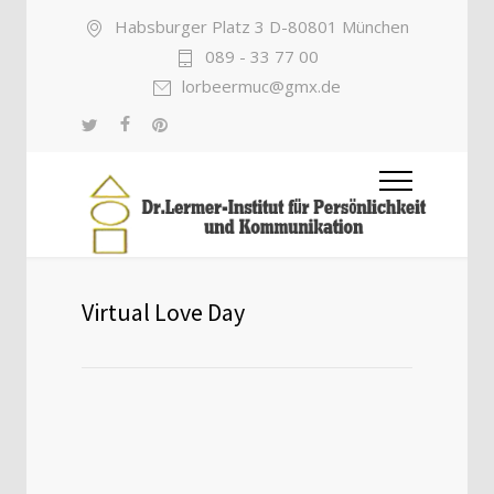
Habsburger Platz 3 D-80801 München
089 - 33 77 00
lorbeermuc@gmx.de
Virtual Love Day