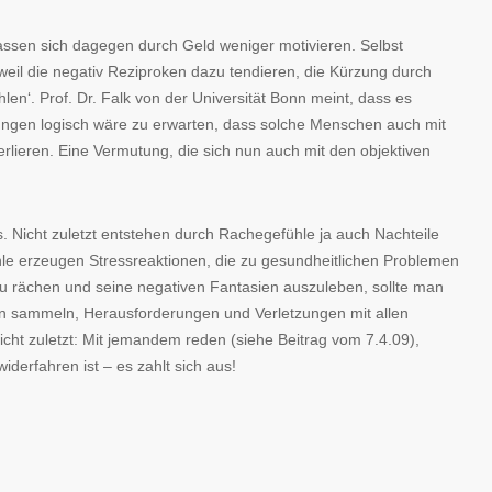
ssen sich dagegen durch Geld weniger motivieren. Selbst
 weil die negativ Reziproken dazu tendieren, die Kürzung durch
en‘. Prof. Dr. Falk von der Universität Bonn meint, dass es
ungen logisch wäre zu erwarten, dass solche Menschen auch mit
rlieren. Eine Vermutung, die sich nun auch mit den objektiven
us. Nicht zuletzt entstehen durch Rachegefühle ja auch Nachteile
hle erzeugen Stressreaktionen, die zu gesundheitlichen Problemen
zu rächen und seine negativen Fantasien auszuleben, sollte man
n sammeln, Herausforderungen und Verletzungen mit allen
cht zuletzt: Mit jemandem reden (siehe Beitrag vom 7.4.09),
derfahren ist – es zahlt sich aus!