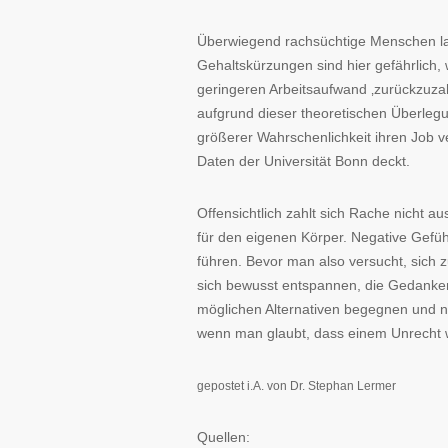
Überwiegend rachsüchtige Menschen la
Gehaltskürzungen sind hier gefährlich,
geringeren Arbeitsaufwand ‚zurückzuzahl
aufgrund dieser theoretischen Überleg
größerer Wahrschenlichkeit ihren Job ve
Daten der Universität Bonn deckt.
Offensichtlich zahlt sich Rache nicht a
für den eigenen Körper. Negative Gefü
führen. Bevor man also versucht, sich 
sich bewusst entspannen, die Gedanke
möglichen Alternativen begegnen und ni
wenn man glaubt, dass einem Unrecht wi
gepostet i.A. von Dr. Stephan Lermer
Quellen: