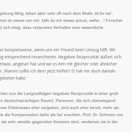
gebung fähig, leben aber sehr oft nach dem Motto ‚tit-for-tat‘,
mst du etwas von mir; falls du mir etwas antust, wehe…! Forscher
d sich einig, dass reziprokes Verhalten eine wesentliche
wir beispielsweise, wenn uns ein Freund beim Umzug hilft. Wir
 entsprechend revanchieren. Negative Reziprozität äußert sich
was ‚angetan‘ hat und wir es ihm mit gleicher oder ähnlicher
‚Warum sollte ich dem jetzt helfen? Er hat mir doch damals
 gebeten habe.‘
ten nun die Langzeitfolgen negativer Reziprozität in einer groß
im deutschsprachigen Raum). Personen, die sich überwiegend
tiven Erlebnissen eher vergeben, sind auch eher bereit, mehr als
 sie die Kompensation dafür als fair erachten. Prof. Dr. Dohmen von
 sie sehr sensitiv gegenüber Anreizen sind, verdienen sie in der