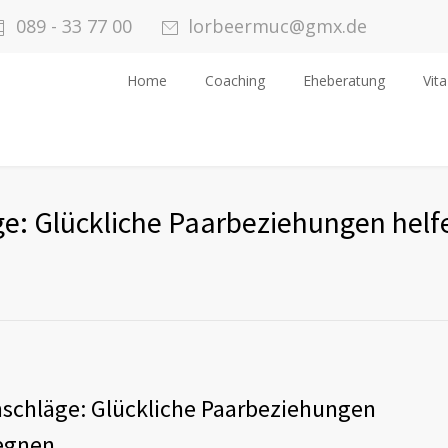
089 - 33 77 00
lorbeermuc@gmx.de
Home
Coaching
Eheberatung
Vita
ge: Glückliche Paarbeziehungen helf
nschläge: Glückliche Paarbeziehungen
gegnen