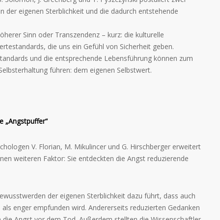
 der eigenen Sterblichkeit und die dadurch entstehende
herer Sinn oder Transzendenz – kurz: die kulturelle
rtestandards, die uns ein Gefühl von Sicherheit geben.
estandards und die entsprechende Lebensführung können zum
elbsterhaltung führen: dem eigenen Selbstwert.
e „Angstpuffer“
chologen V. Florian, M. Mikulincer und G. Hirschberger erweitert
en weiteren Faktor: Sie entdeckten die Angst reduzierende
Bewusstwerden der eigenen Sterblichkeit dazu führt, dass auch
 als enger empfunden wird. Andererseits reduzierten Gedanken
 die Angst vor dem Tod. Außerdem stellten die Wissenschaftler