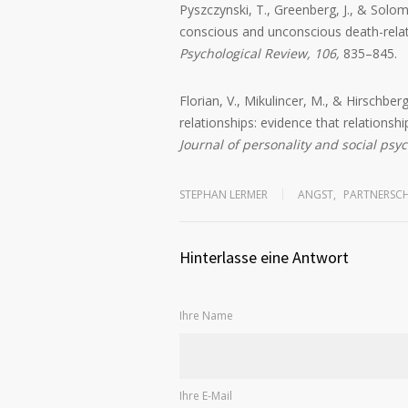
Pyszczynski, T., Greenberg, J., & Solo
conscious and unconscious death-rela
Psychological Review, 106
,
835–845.
Florian, V., Mikulincer, M., & Hirschber
relationships: evidence that relatio
Journal of personality and social psyc
STEPHAN LERMER
ANGST
,
PARTNERSC
Hinterlasse eine Antwort
Ihre Name
Ihre E-Mail