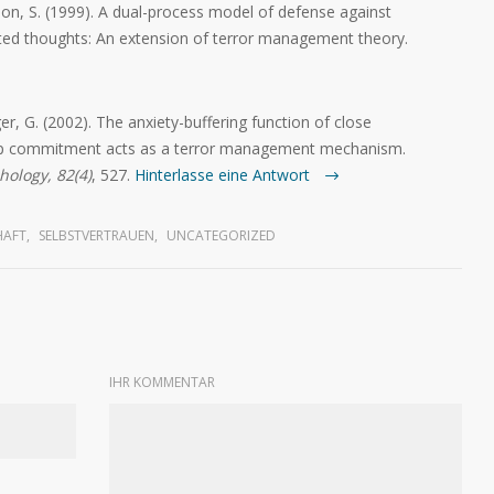
mon, S. (1999). A dual-process model of defense against
ted thoughts: An extension of terror management theory.
ger, G. (2002). The anxiety-buffering function of close
nship commitment acts as a terror management mechanism.
hology, 82(4)
, 527.
Hinterlasse eine Antwort
HAFT
,
SELBSTVERTRAUEN
,
UNCATEGORIZED
IHR KOMMENTAR