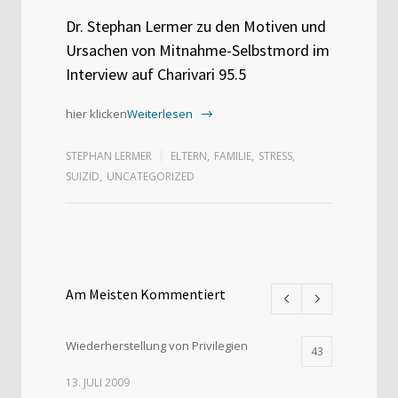
Dr. Stephan Lermer zu den Motiven und
Ursachen von Mitnahme-Selbstmord im
Interview auf Charivari 95.5
hier klicken
Weiterlesen
STEPHAN LERMER
ELTERN
,
FAMILIE
,
STRESS
,
SUIZID
,
UNCATEGORIZED
Am Meisten Kommentiert
Wiederherstellung von Privilegien
43
13. JULI 2009