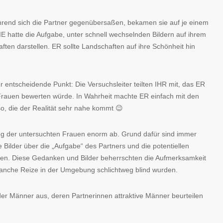
hrend sich die Partner gegenübersaßen, bekamen sie auf je einem
SIE hatte die Aufgabe, unter schnell wechselnden Bildern auf ihrem
ften darstellen. ER sollte Landschaften auf ihre Schönheit hin
r entscheidende Punkt: Die Versuchsleiter teilten IHR mit, das ER
le-Frauen bewerten würde. In Wahrheit machte ER einfach mit den
so, die der Realität sehr nahe kommt 😉
ng der untersuchten Frauen enorm ab. Grund dafür sind immer
ilder über die „Aufgabe“ des Partners und die potentiellen
ten. Diese Gedanken und Bilder beherrschten die Aufmerksamkeit
 manche Reize in der Umgebung schlichtweg blind wurden.
der Männer aus, deren Partnerinnen attraktive Männer beurteilen